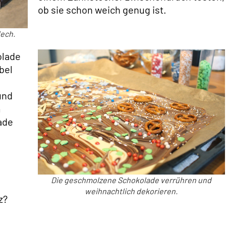
ob sie schon weich genug ist.
lech.
olade
bel
und
m
ade
Die geschmolzene Schokolade verrühren und
weihnachtlich dekorieren.
z?