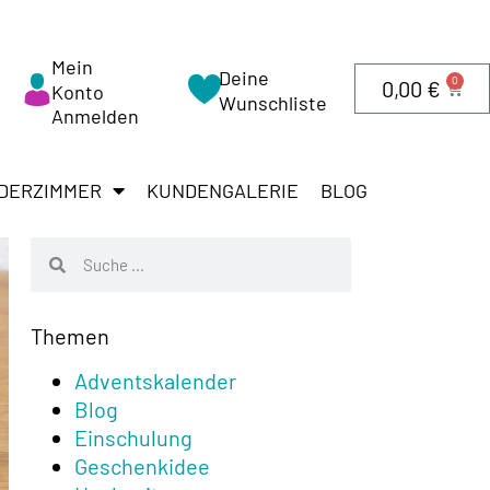
Mein
Deine
0
0,00
€
Konto
Wunschliste
Anmelden
DERZIMMER
KUNDENGALERIE
BLOG
Themen
Adventskalender
Blog
Einschulung
Geschenkidee