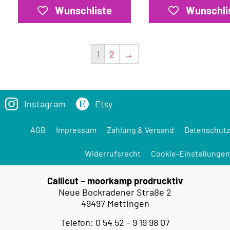
Wunschliste
Wunschli
1
2
→
Instagram
Etsy
AGB
Impressum
Zahlung & Versand
Datenschutz
Widerrufsrecht
Cookie-Einstellungen
Callicut – moorkamp prodrucktiv
Neue Bockradener Straße 2
49497 Mettingen
Telefon: 0 54 52 – 9 19 98 07