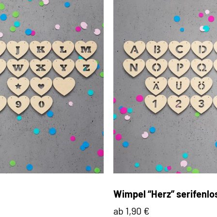
Wimpel “Herz” serifenlo
ab 1,90 €