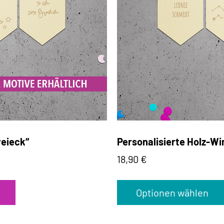
reieck“
Personalisierte Holz-Wi
18,90
€
Optionen wählen