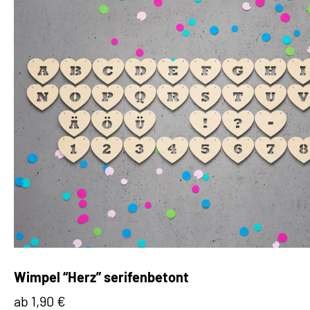
Wimpel “Herz” serifenbetont
ab 1,90 €