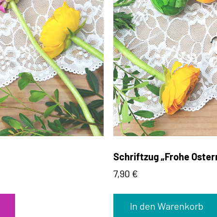
Schriftzug „Frohe Oster
7,90
€
In den Warenkorb