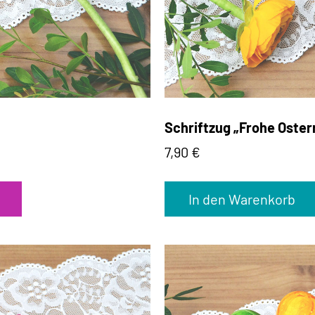
Schriftzug „Frohe Oster
7,90
€
In den Warenkorb