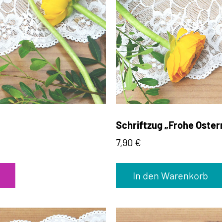
Schriftzug „Frohe Oster
7,90
€
In den Warenkorb