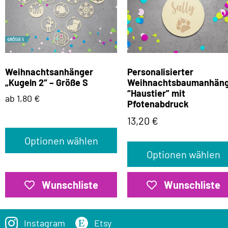
Weihnachtsanhänger
Personalisierter
„Kugeln 2“ – Größe S
Weihnachtsbaumanhän
“Haustier” mit
ab 1,80 €
Pfotenabdruck
13,20
€
Optionen wählen
Optionen wählen
Wunschliste
Wunschliste
Instagram
Etsy