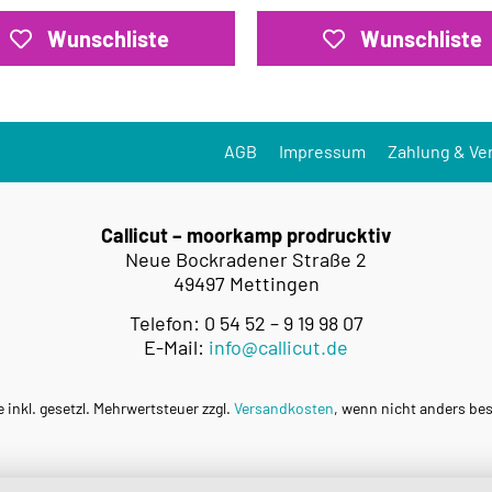
Wunschliste
Wunschliste
AGB
Impressum
Zahlung & Ve
Callicut – moorkamp prodrucktiv
Neue Bockradener Straße 2
49497 Mettingen
Telefon: 0 54 52 – 9 19 98 07
E-Mail:
info@callicut.de
e inkl. gesetzl. Mehrwertsteuer zzgl.
Versandkosten
, wenn nicht anders be