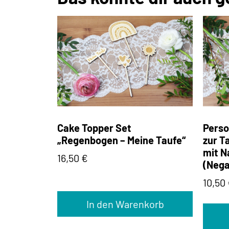
Cake Topper Set
Perso
„Regenbogen – Meine Taufe“
zur T
mit N
16,50
€
(Nega
10,50
In den Warenkorb