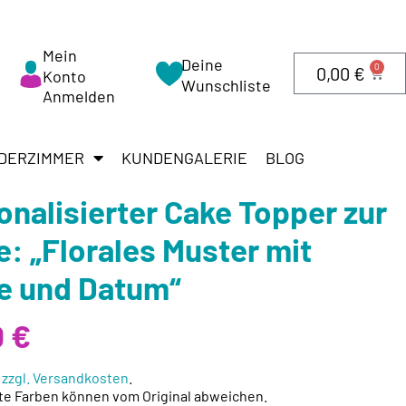
Mein
Deine
0
0,00
€
Konto
Wunschliste
Anmelden
DERZIMMER
KUNDENGALERIE
BLOG
onalisierter Cake Topper zur
e: „Florales Muster mit
 und Datum“
0
€
.
zzgl. Versandkosten
.
te Farben können vom Original abweichen.