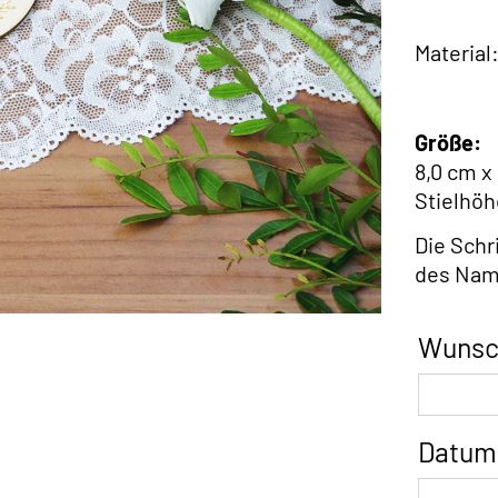
Material
Größe:
8,0 cm x
Stielhöh
Die Schr
des Nam
Wunsc
Datum