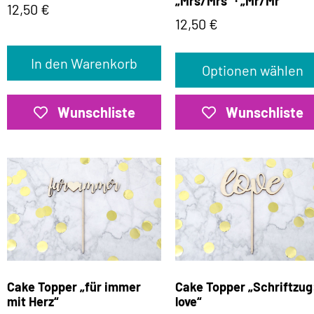
„Mrs/Mrs“ · „Mr/Mr“
12,50
€
12,50
€
In den Warenkorb
Optionen wählen
Wunschliste
Wunschliste
Cake Topper „für immer
Cake Topper „Schriftzug
mit Herz“
love“