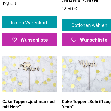
„Mrs/Mrs“ · „Mr/Mr“
12,50
€
12,50
€
In den Warenkorb
Optionen wählen
Wunschliste
Wunschliste
Cake Topper „just married
Cake Topper „Schriftzug
mit Herz“
Yeah“