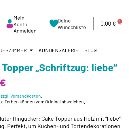
Mein
Deine
0
0,00
€
Konto
Wunschliste
Anmelden
DERZIMMER
KUNDENGALERIE
BLOG
 Topper „Schriftzug: liebe“
€
.
zzgl. Versandkosten
.
te Farben können vom Original abweichen.
luter Hingucker: Cake Topper aus Holz mit “liebe”-
ug. Perfekt, um Kuchen- und Tortendekorationen