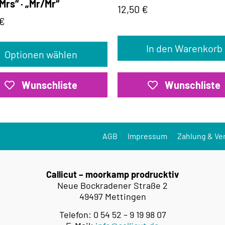
Mrs“ · „Mr/Mr“
12,50
€
€
In den Warenkorb
Optionen wählen
Wunschliste
Wunschliste
AGB
Impressum
Zahlung & Ve
Callicut – moorkamp prodrucktiv
Neue Bockradener Straße 2
49497 Mettingen
Telefon: 0 54 52 – 9 19 98 07