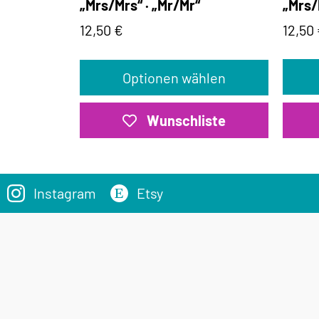
„Mrs/
„Mrs/Mrs“ · „Mr/Mr“
12,50
12,50
€
Optionen wählen
Wunschliste
Instagram
Etsy