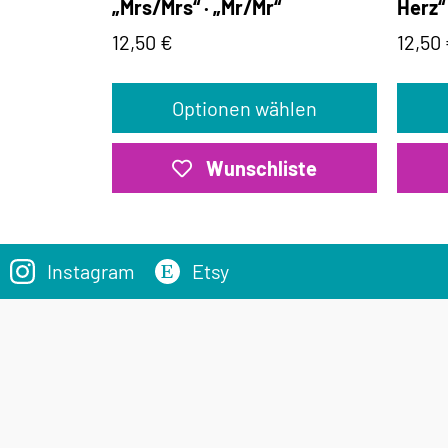
„Mrs/Mrs“ · „Mr/Mr“
Herz“
12,50
€
12,50
Optionen wählen
Wunschliste
Instagram
Etsy