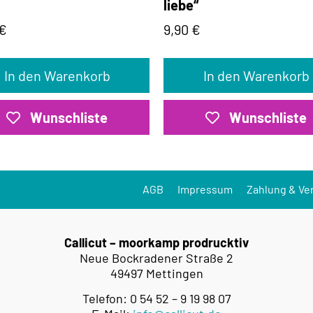
liebe“
€
9,90
€
In den Warenkorb
In den Warenkorb
Wunschliste
Wunschliste
AGB
Impressum
Zahlung & Ve
Callicut – moorkamp prodrucktiv
Neue Bockradener Straße 2
49497 Mettingen
Telefon: 0 54 52 – 9 19 98 07