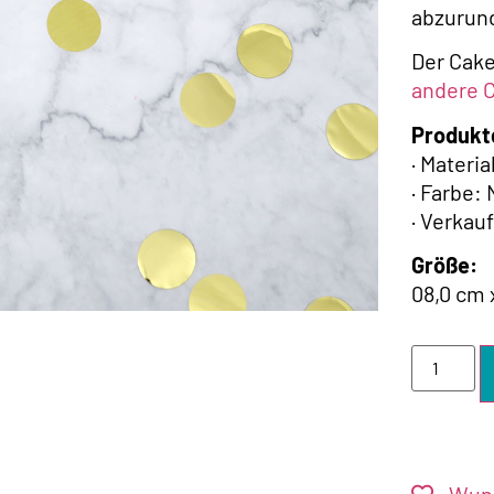
abzurun
Der Cake
andere C
Produkt
· Materi
· Farbe:
· Verkau
Größe:
08,0 cm x