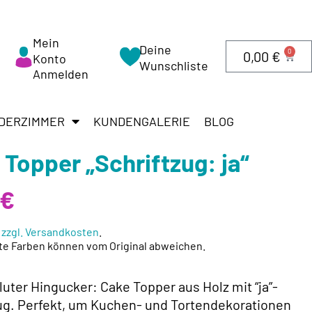
Mein
Deine
0
0,00
€
Konto
Wunschliste
Anmelden
DERZIMMER
KUNDENGALERIE
BLOG
 Topper „Schriftzug: ja“
€
.
zzgl. Versandkosten
.
te Farben können vom Original abweichen.
luter Hingucker: Cake Topper aus Holz mit “ja”-
ug. Perfekt, um Kuchen- und Tortendekorationen