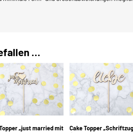
efallen …
Topper „just married mit
Cake Topper „Schriftzug