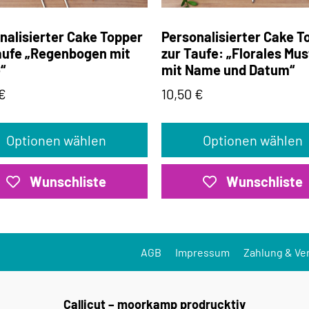
nalisierter Cake Topper
Personalisierter Cake T
aufe „Regenbogen mit
zur Taufe: „Florales Mus
“
mit Name und Datum“
€
10,50
€
Optionen wählen
Optionen wählen
Wunschliste
Wunschliste
AGB
Impressum
Zahlung & Ve
Callicut – moorkamp prodrucktiv