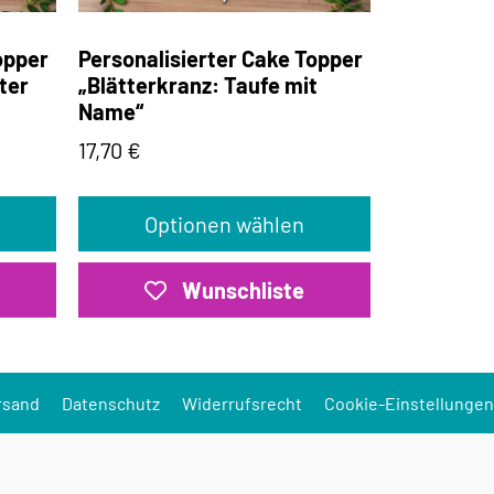
opper
Personalisierter Cake Topper
ter
„Blätterkranz: Taufe mit
Name“
17,70
€
Optionen wählen
Wunschliste
rsand
Datenschutz
Widerrufsrecht
Cookie-Einstellungen