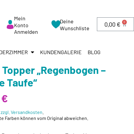
Mein
Deine
0
0,00
€
Konto
Wunschliste
Anmelden
DERZIMMER
KUNDENGALERIE
BLOG
 Topper „Regenbogen –
e Taufe“
0
€
.
zzgl. Versandkosten
.
te Farben können vom Original abweichen.