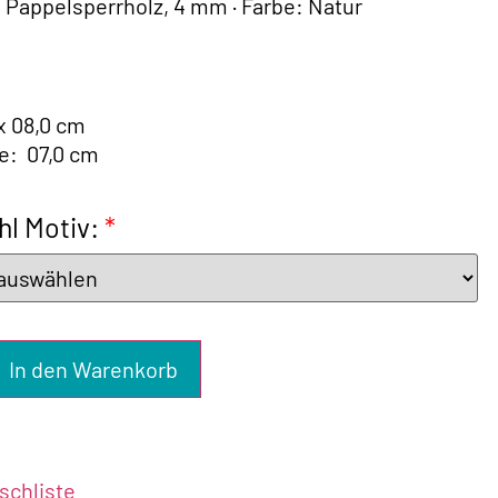
: Pappelsperrholz, 4 mm · Farbe: Natur
x 08,0 cm
e:
07
,0 cm
l Motiv:
*
In den Warenkorb
chliste