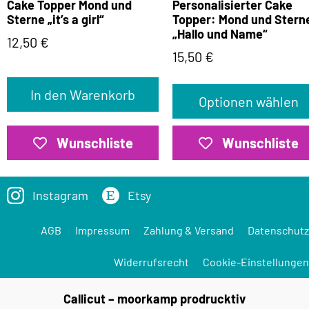
Cake Topper Mond und
Personalisierter Cake
Sterne „it’s a girl“
Topper: Mond und Stern
„Hallo und Name“
12,50
€
15,50
€
In den Warenkorb
Optionen wählen
Wunschliste
Wunschliste
Instagram
Etsy
AGB
Impressum
Zahlung & Versand
Datenschutz
Widerrufsrecht
Cookie-Einstellungen
Callicut – moorkamp prodrucktiv