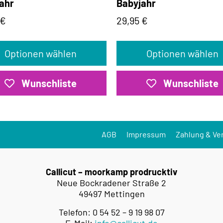
ahr
Babyjahr
€
29,95
€
Optionen wählen
Optionen wählen
Wunschliste
Wunschliste
AGB
Impressum
Zahlung & Ve
Callicut – moorkamp prodrucktiv
Neue Bockradener Straße 2
49497 Mettingen
Telefon: 0 54 52 – 9 19 98 07
E-Mail:
info@callicut.de