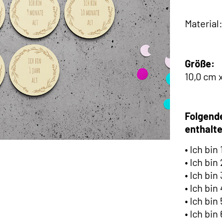
Material
Größe:
10,0 cm 
Folgende
enthalt
• Ich bin
• Ich bin
• Ich bin
• Ich bin
• Ich bin
• Ich bin