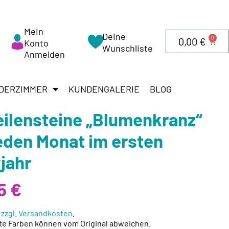
Mein
Deine
0
0,00
€
Konto
Wunschliste
Anmelden
DERZIMMER
KUNDENGALERIE
BLOG
eilensteine „Blumenkranz“
jeden Monat im ersten
jahr
95
€
.
zzgl. Versandkosten
.
te Farben können vom Original abweichen.