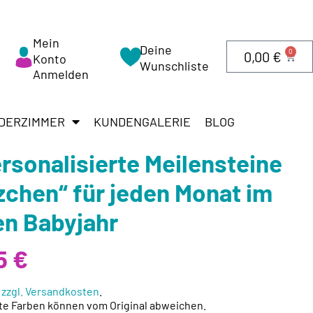
Mein
Deine
0
0,00
€
Konto
Wunschliste
Anmelden
DERZIMMER
KUNDENGALERIE
BLOG
ersonalisierte Meilensteine
zchen“ für jeden Monat im
en Babyjahr
5
€
.
zzgl. Versandkosten
.
te Farben können vom Original abweichen.