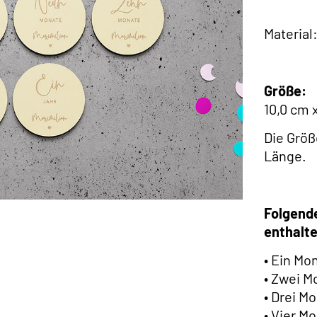
Material
Größe:
10,0 cm 
Die Größ
Länge.
Folgende
enthalt
• Ein Mo
• Zwei 
• Drei M
• Vier M