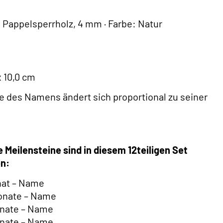
: Pappelsperrholz, 4 mm · Farbe: Natur
x 10,0 cm
e des Namens ändert sich proportional zu seiner
 Meilensteine sind in diesem 12teiligen Set
en:
nat – Name
Monate – Name
onate – Name
onate – Name