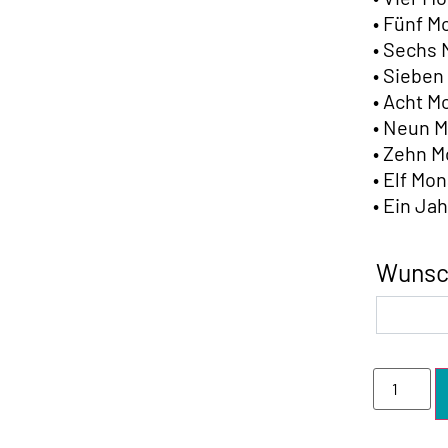
• Fünf 
• Sechs
• Siebe
• Acht 
• Neun 
• Zehn 
• Elf Mo
• Ein Ja
Wunsc