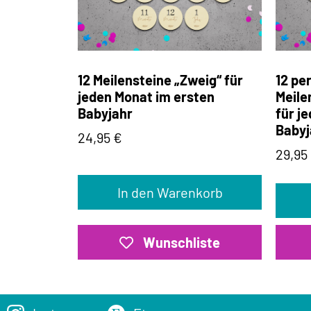
12 Meilensteine „Zweig“ für
12 pe
jeden Monat im ersten
Meile
Babyjahr
für j
Babyj
24,95
€
29,95
In den Warenkorb
Wunschliste