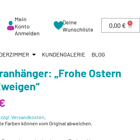
Mein
Deine
0
0,00
€
Konto
Wunschliste
Anmelden
DERZIMMER
KUNDENGALERIE
BLOG
ranhänger: „Frohe Ostern
Zweigen“
€
.
zzgl. Versandkosten
.
te Farben können vom Original abweichen.