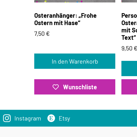
Osteranhänger: „Frohe
Perso
Ostern mit Hase“
Oster
mit S
7,50
€
Text“
9,50
In den Warenkorb
Wunschliste
Instagram
Etsy