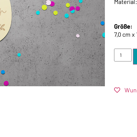
Material
Größe:
7,0 cm x
Wuns