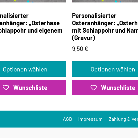
nalisierter
Personalisierter
anhänger: „Osterhase
Osteranhänger: „Oster
chlappohr und eigenem
mit Schlappohr und Na
(Gravur)
€
9,50
€
Optionen wählen
Optionen wählen
Wunschliste
Wunschliste
AGB
Impressum
Zahlung & Ve