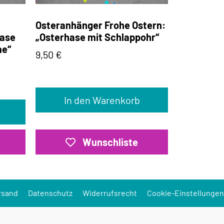
Osteranhänger Frohe Ostern:
hase
„Osterhase mit Schlappohr“
me“
9,50
€
In den Warenkorb
Wunschliste
rsand
Datenschutz
Widerrufsrecht
Cookie-Einstellungen