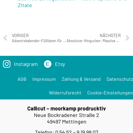
Zitate
VORIGER
NÄCHSTER
Adventskalender-Füllideen für Kinder
Absoluter Hingucker: Massive Tischplatten mit Lasergravur
Instagram
Etsy
AGB
Impressum
Zahlung & Versand
Datenschutz
Widerrufsrecht
Cookie-Einstellungen
Callicut – moorkamp prodrucktiv
Neue Bockradener Straße 2
49497 Mettingen
Telefon: 0 54 52 – 9 19 98 07