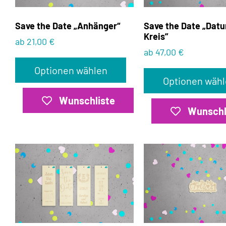
Save the Date „Anhänger“
Save the Date „Dat
Kreis”
ab 21,00 €
ab 47,00 €
Optionen wählen
Optionen wäh
Wunschliste
Wunschl