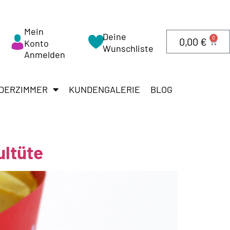
Mein
Deine
0
0,00
€
Konto
Wunschliste
Anmelden
DERZIMMER
KUNDENGALERIE
BLOG
ultüte