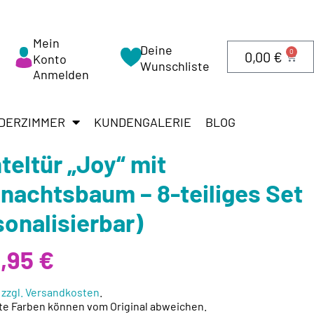
Mein
Deine
0
0,00
€
Konto
Wunschliste
Anmelden
DERZIMMER
KUNDENGALERIE
BLOG
teltür „Joy“ mit
nachtsbaum – 8-teiliges Set
sonalisierbar)
9,95 €
.
zzgl. Versandkosten
.
te Farben können vom Original abweichen.