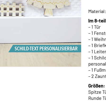
Material
Im 8-tei
– 1 Tür
– 1 Fenst
– 1 Wei
– 1 Brief
– 1 Leite
– 1 Schi
personal
– 1 Fußm
– 2 Zaun
Größen:
Spitze Tü
Runde Tü