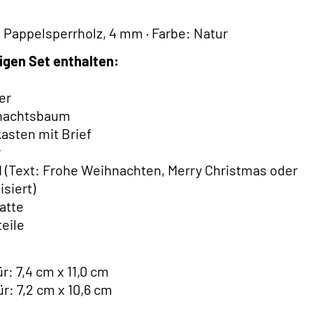
: Pappelsperrholz, 4 mm · Farbe: Natur
ligen Set enthalten:
er
hnachtsbaum
kasten mit Brief
r
ld (Text: Frohe Weihnachten, Merry Christmas oder
isiert)
atte
teile
r: 7,4 cm x 11,0 cm
r: 7,2 cm x 10,6 cm