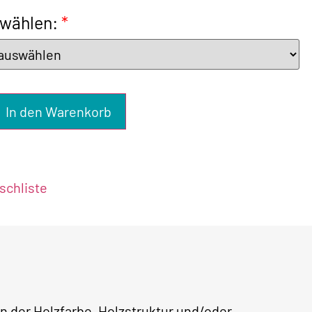
 wählen:
*
In den Warenkorb
chliste
 der Holzfarbe, Holzstruktur und/oder