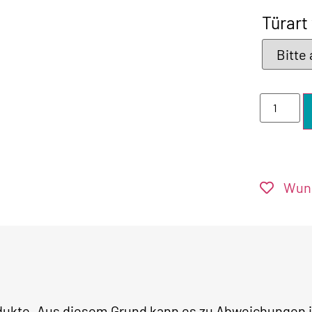
Türart
Wuns
dukte. Aus diesem Grund kann es zu Abweichungen in