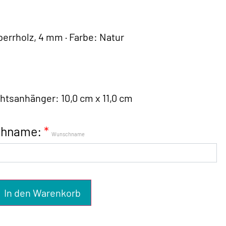
:
errholz, 4 mm · Farbe: Natur
tsanhänger: 10,0 cm x 11,0 cm
hname:
*
Wunschname
In den Warenkorb