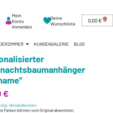
Mein
Deine
0
0,00
€
Konto
Wunschliste
Anmelden
DERZIMMER
KUNDENGALERIE
BLOG
onalisierter
hnachtsbaumanhänger
name”
0
€
.
zzgl. Versandkosten
.
te Farben können vom Original abweichen.