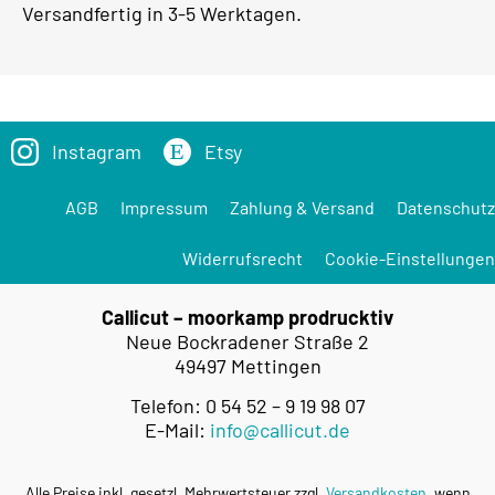
Versandfertig in 3-5 Werktagen.
Instagram
Etsy
AGB
Impressum
Zahlung & Versand
Datenschutz
Widerrufsrecht
Cookie-Einstellungen
Callicut – moorkamp prodrucktiv
Neue Bockradener Straße 2
49497 Mettingen
Telefon: 0 54 52 – 9 19 98 07
E-Mail:
info@callicut.de
Alle Preise inkl. gesetzl. Mehrwertsteuer zzgl.
Versandkosten
, wenn