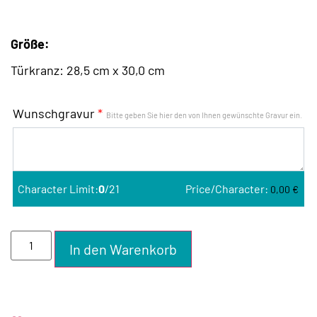
Größe:
Türkranz: 28,5 cm x 30,0 cm
Wunschgravur
*
Bitte geben Sie hier den von Ihnen gewünschte Gravur ein.
Character Limit:
0
/21
Price/Character:
0,00
€
In den Warenkorb