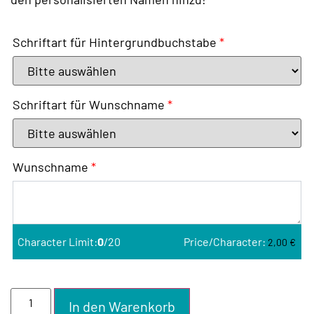
Schriftart für Hintergrundbuchstabe
*
Schriftart für Wunschname
*
Wunschname
*
Character Limit:
0
/20
Price/Character:
2,00
€
In den Warenkorb