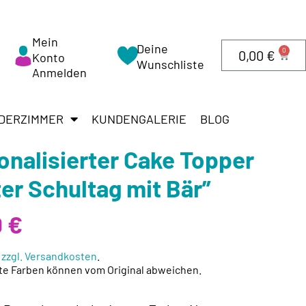
Mein
Deine
0
0,00
€
Konto
Wunschliste
Anmelden
DERZIMMER
KUNDENGALERIE
BLOG
onalisierter Cake Topper
ter Schultag mit Bär”
0
€
.
zzgl. Versandkosten
.
te Farben können vom Original abweichen.