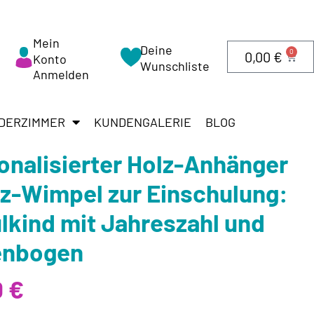
Mein
Deine
0
0,00
€
Konto
Wunschliste
Anmelden
DERZIMMER
KUNDENGALERIE
BLOG
onalisierter Holz-Anhänger
lz-Wimpel zur Einschulung:
lkind mit Jahreszahl und
enbogen
0
€