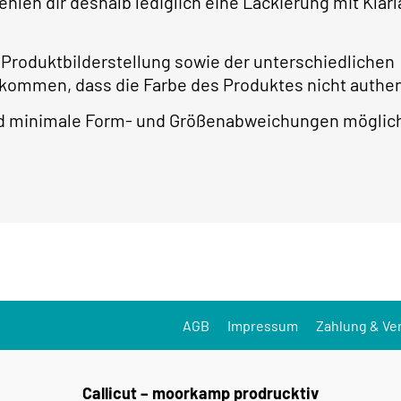
ehlen dir deshalb lediglich eine Lackierung mit Kla
 Produktbilderstellung sowie der unterschiedlichen
 kommen, dass die Farbe des Produktes nicht authe
ind minimale Form- und Größenabweichungen möglic
AGB
Impressum
Zahlung & Ve
Callicut – moorkamp prodrucktiv