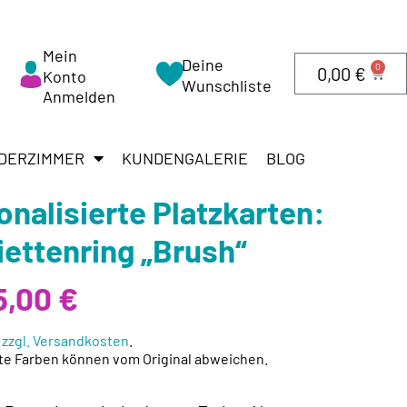
Mein
Deine
0
0,00
€
Konto
Wunschliste
Anmelden
DERZIMMER
KUNDENGALERIE
BLOG
onalisierte Platzkarten:
iettenring „Brush“
5,00 €
.
zzgl. Versandkosten
.
te Farben können vom Original abweichen.