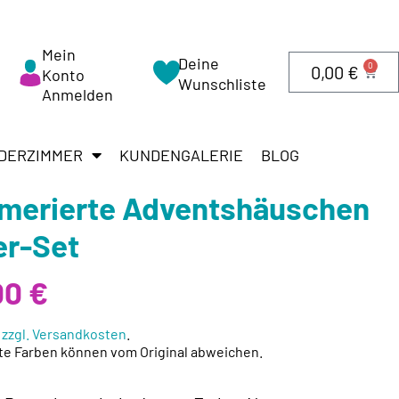
Mein
Deine
0
0,00
€
Konto
Wunschliste
Anmelden
DERZIMMER
KUNDENGALERIE
BLOG
erierte Adventshäuschen
er-Set
00
€
.
zzgl. Versandkosten
.
te Farben können vom Original abweichen.