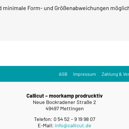
ind minimale Form- und Größenabweichungen möglic
AGB
Impressum
Zahlung & Ve
Callicut – moorkamp prodrucktiv
Neue Bockradener Straße 2
49497 Mettingen
Telefon: 0 54 52 – 9 19 98 07
E-Mail:
info@callicut.de