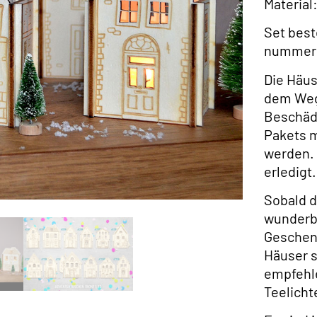
Material
Set best
nummeri
Die Häus
dem Weg 
Beschäd
Pakets 
werden. 
erledigt.
Sobald d
wunderb
Geschenk
Häuser s
empfehle
Teelicht