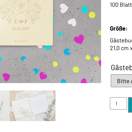
100 Blat
Größe:
Gästebuc
21,0 cm 
Gästeb