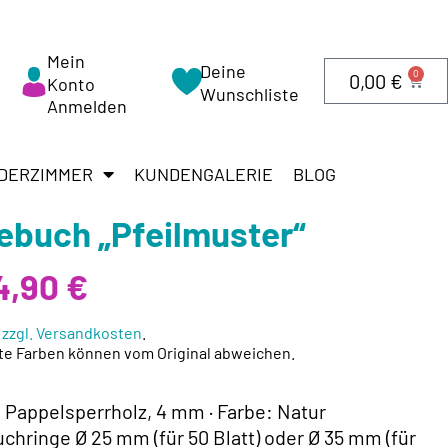
Mein
Deine
0
0,00
€
Konto
Wunschliste
Anmelden
DERZIMMER
KUNDENGALERIE
BLOG
ebuch „Pfeilmuster“
4,90 €
.
zzgl. Versandkosten
.
te Farben können vom Original abweichen.
: Pappelsperrholz, 4 mm · Farbe: Natur
Buchringe Ø 25 mm (für 50 Blatt) oder Ø 35 mm (für