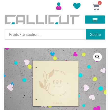
0
Suche