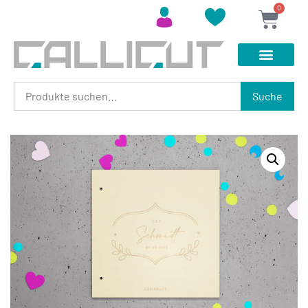
0
Suche