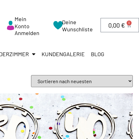
Mein
Deine
0
0,00
€
Konto
Wunschliste
Anmelden
DERZIMMER
KUNDENGALERIE
BLOG