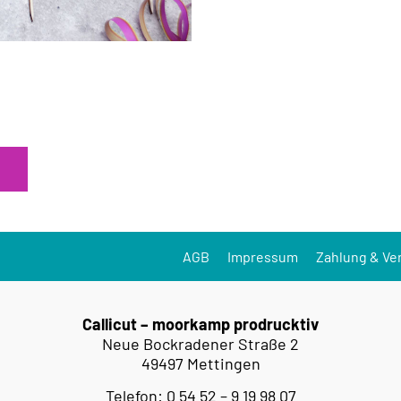
AGB
Impressum
Zahlung & Ve
Callicut – moorkamp prodrucktiv
Neue Bockradener Straße 2
49497 Mettingen
Telefon: 0 54 52 – 9 19 98 07