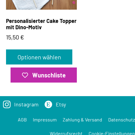
Personalisierter Cake Topper
mit Dino-Motiv
15,50
€
Optionen wählen
Wunschliste
Instagram
Etsy
AGB
Impressum
Zahlung & Versand
Datenschutz
Widerrufsrecht
Cookie-Einstellungen