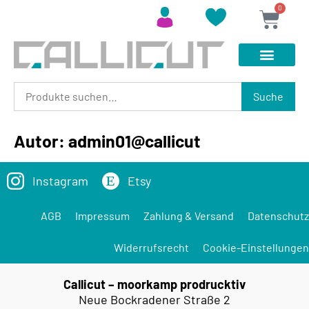
0
Suche
Autor:
admin01@callicut
Instagram
Etsy
AGB
Impressum
Zahlung & Versand
Datenschutz
Widerrufsrecht
Cookie-Einstellungen
Callicut – moorkamp prodrucktiv
Neue Bockradener Straße 2