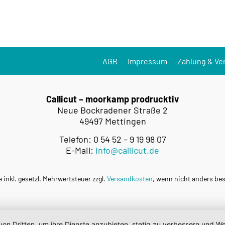
AGB
Impressum
Zahlung & Ve
Callicut – moorkamp prodrucktiv
Neue Bockradener Straße 2
49497 Mettingen
Telefon: 0 54 52 – 9 19 98 07
E-Mail:
info@callicut.de
e inkl. gesetzl. Mehrwertsteuer zzgl.
Versandkosten
, wenn nicht anders be
von Dritten, um ihre Dienste anzubieten, stetig zu verbessern und